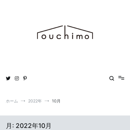
コ
ン
テ
ン
ツ
へ
ス
キ
ッ
プ
おうち時間を“もっと”楽しむためのWEBマガジン ouchimo／おうち
ouchimo
も
ホーム
2022年
10月
月:
2022年10月