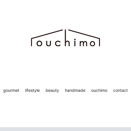
ち時間を“もっと”楽しむためのWEBマガジン ouchimo／おうちも
chimo
gourmet
lifestyle
beauty
handmade
ouchimo
contact