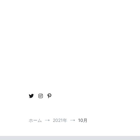
コ
ン
テ
ン
ツ
へ
ス
キ
ッ
プ
おう
ou
ホーム
2021年
10月