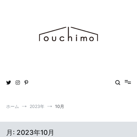
コ
ン
テ
ン
ツ
へ
ス
キ
ッ
プ
おうち時間を“もっと”楽しむためのWEBマガジン ouchimo／おうち
ouchimo
も
ホーム
2023年
10月
月:
2023年10月