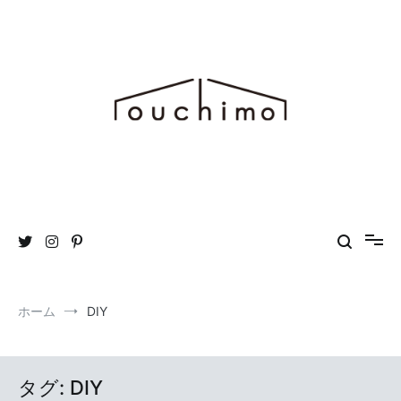
コ
ン
テ
ン
ツ
へ
ス
キ
ッ
プ
おうち時間を“もっと”楽しむためのWEBマガジン ouchimo／おうち
ouchimo
も
ホーム
DIY
タグ:
DIY