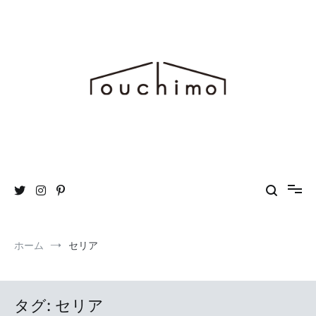
コ
ン
テ
ン
ツ
へ
ス
キ
ッ
プ
おうち時間を“もっと”楽しむためのWEBマガジン ouchimo／おうち
ouchimo
も
ホーム
セリア
タグ:
セリア