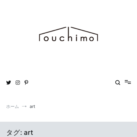
コ
ン
テ
ン
ツ
へ
ス
キ
ッ
プ
おうち時間を“もっと”楽しむためのWEBマガジン ouchimo／おうち
ouchimo
も
ホーム
art
タグ:
art