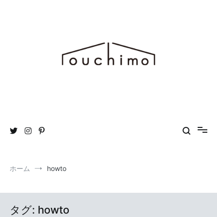
コ
ン
テ
ン
ツ
へ
ス
キ
ッ
プ
おうち時間を“もっと”楽しむためのWEBマガジン ouchimo／おうち
ouchimo
も
ホーム
howto
タグ:
howto