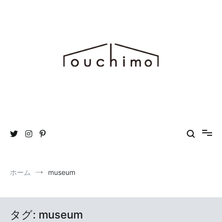
コ
ン
テ
ン
ツ
へ
ス
キ
ッ
プ
おうち時間を“もっと”楽しむためのWEBマガジン ouchimo／おうち
ouchimo
も
ホーム
museum
タグ:
museum