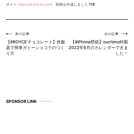
サイト
https://lit.link/kurumii
投稿を作成しました
119
前の記事
次の記事
投
【#ROYCE’チョコレート】炊飯
【#iPhone壁紙】ouchimo特製
稿
器で簡単ガトーショコラのつく
2022年6月のカレンダーできま
り方
した！
ナ
ビ
ゲ
ー
シ
SPONSOR LINK
ョ
ン