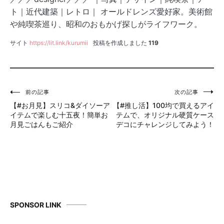
ト｜近代建築｜レトロ｜ オールドレンズ愛好家。美術館
や純喫茶巡り、昭和のおもかげ探しがライフワーク。
サイト
https://lit.link/kurumii
投稿を作成しました
119
前の記事
次の記事
投
【#お月見】スリコ&ダイソーア
【#推し活】100均で買えるアイ
稿
イテムで楽しむ十五夜！簡単お
テムで、オリジナル硬質ケース
月見ごはんもご紹介
デコにチャレンジしてみよう！
ナ
ビ
ゲ
ー
シ
SPONSOR LINK
ョ