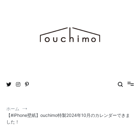
コ
ン
テ
ン
ツ
へ
ス
キ
ッ
プ
おうち時間を“もっと”楽しむためのWEBマガジン ouchimo／おうち
ouchimo
も
ホーム
【#iPhone壁紙】ouchimo特製2024年10月のカレンダーできま
した！