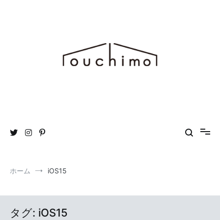
コ
ン
テ
ン
ツ
へ
ス
キ
ッ
プ
おうち時間を“もっと”楽しむためのWEBマガジン ouchimo／おうち
ouchimo
も
ホーム
iOS15
タグ:
iOS15