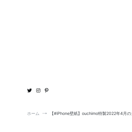
コ
ン
テ
ン
ツ
へ
ス
キ
ッ
プ
おう
ou
ホーム
【#iPhone壁紙】ouchimo特製2022年