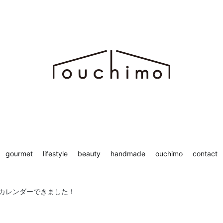
ち時間を“もっと”楽しむためのWEBマガジン ouchimo／おうちも
chimo
gourmet
lifestyle
beauty
handmade
ouchimo
contact
4月のカレンダーできました！