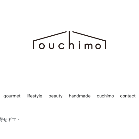
ち時間を“もっと”楽しむためのWEBマガジン ouchimo／おうちも
chimo
gourmet
lifestyle
beauty
handmade
ouchimo
contact
寄せギフト