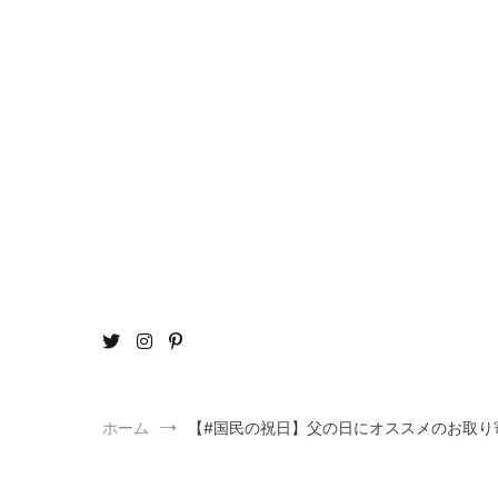
コ
ン
テ
ン
ツ
へ
ス
キ
ッ
プ
おう
ou
ホーム
【#国民の祝日】父の日にオススメのお取り