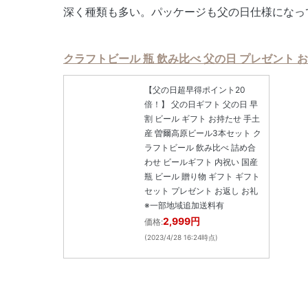
深く種類も多い。パッケージも父の日仕様になっ
クラフトビール 瓶 飲み比べ 父の日 プレゼント 
【父の日超早得ポイント20
倍！】 父の日ギフト 父の日 早
割 ビール ギフト お持たせ 手土
産 曽爾高原ビール3本セット ク
ラフトビール 飲み比べ 詰め合
わせ ビールギフト 内祝い 国産
瓶 ビール 贈り物 ギフト ギフト
セット プレゼント お返し お礼
※一部地域追加送料有
2,999円
価格:
(2023/4/28 16:24時点)