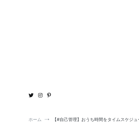
コ
ン
テ
ン
ツ
へ
ス
キ
ッ
プ
おう
ou
ホーム
【#自己管理】おうち時間をタイムスケジュ