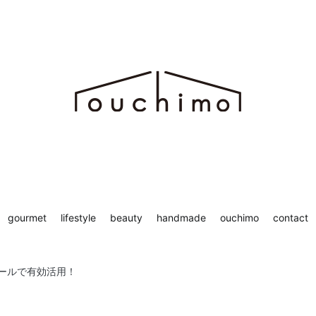
ち時間を“もっと”楽しむためのWEBマガジン ouchimo／おうちも
chimo
gourmet
lifestyle
beauty
handmade
ouchimo
contact
ールで有効活用！