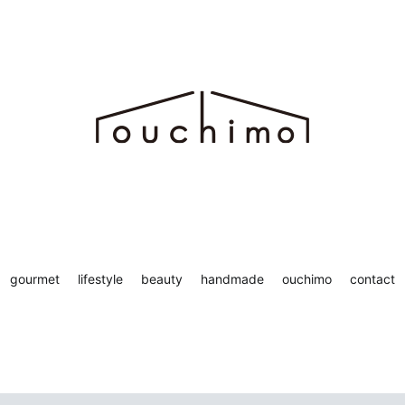
ち時間を“もっと”楽しむためのWEBマガジン ouchimo／おうちも
chimo
gourmet
lifestyle
beauty
handmade
ouchimo
contact