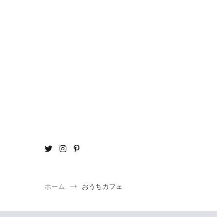
コ
ン
テ
ン
ツ
へ
ス
キ
ッ
プ
おう
ou
ホーム
おうちカフェ